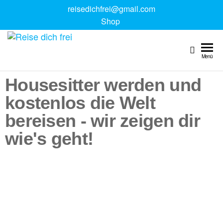
reisedichfrei@gmail.com
Shop
Reise
Digitale
Reiseguides
dich
Menü
& Reise
frei
Coaching
Housesitter werden und
kostenlos die Welt
bereisen - wir zeigen dir
wie's geht!