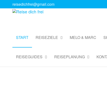
reisedichfrei@gmail.com
Reise
Digitale
Reiseguides
dich
& Reise
frei
Coaching
START
REISEZIELE
MELO & MARC
S
REISEGUIDES
REISEPLANUNG
KONT