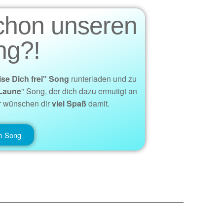
chon unseren
ng?!
ise Dich frei" Song
runterladen und zu
Laune
" Song, der dich dazu ermutigt an
r wünschen dir
viel Spaß
damit.
 Song