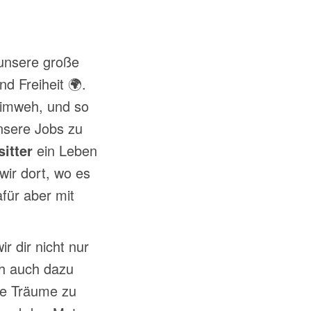
 unsere große
d Freiheit 🌍.
eimweh, und so
nsere Jobs zu
itter
ein Leben
wir dort, wo es
für aber mit
r dir nicht nur
ch auch dazu
ne Träume zu