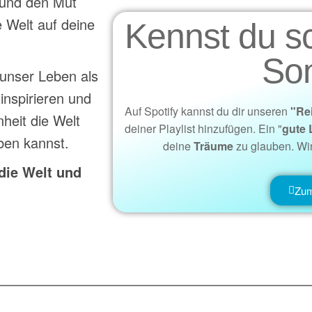
n und den Mut
 Welt auf deine
Kennst du s
So
 unser Leben als
 inspirieren und
Auf Spotify kannst du dir unseren
"Re
heit die Welt
deiner Playlist hinzufügen. Ein "
gute 
ben kannst.
deine
Träume
zu glauben. Wi
die Welt und
Zum