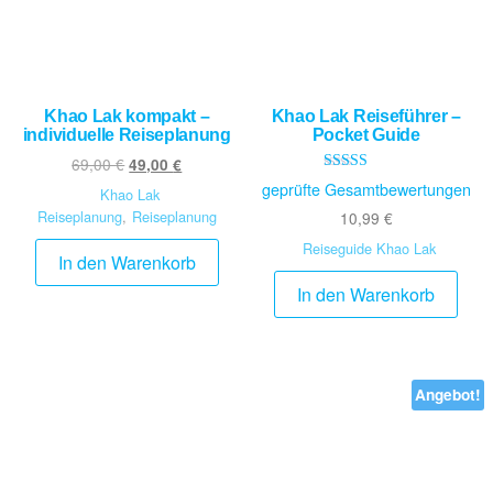
Khao Lak kompakt –
Khao Lak Reiseführer –
individuelle Reiseplanung
Pocket Guide
69,00
€
49,00
€
Bewertet mit
geprüfte Gesamtbewertungen
Khao Lak
5.00
von 5
Reiseplanung
,
Reiseplanung
10,99
€
Reiseguide Khao Lak
In den Warenkorb
In den Warenkorb
Angebot!