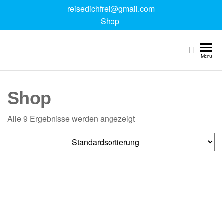
reisedichfrei@gmail.com
Shop
Reise
Digitale
Reiseguides
dich
Menü
& Reise
frei
Coaching
Shop
Alle 9 Ergebnisse werden angezeigt