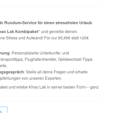
HOUSESIT
n Rundum-Service für einen stressfreien Urlaub
hao Lak Kombipaket“
und genieße deinen
ne Stress und Aufwand! Für nur 95,99€ statt 120€
anung
: Personalisierte Unterkunfts- und
ransporttipps, Flughafentransfer, Geldwechsel-Tipps
rte.
ungsgespräch
: Stelle all deine Fragen und erhalte
fehlungen von unseren Experten.
paket und erlebe Khao Lak in seiner besten Form – ganz
rb