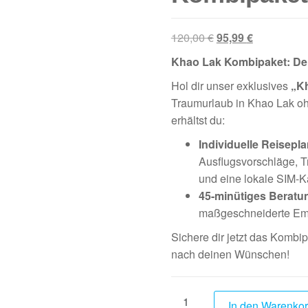
120,00
€
95,99
€
Khao Lak Kombipaket: Dei
Hol dir unser exklusives
„K
Traumurlaub in Khao Lak oh
erhältst du:
Individuelle Reisepl
Ausflugsvorschläge, T
und eine lokale SIM-Ka
45-minütiges Berat
maßgeschneiderte Emp
Sichere dir jetzt das Kombi
nach deinen Wünschen!
In den Warenko