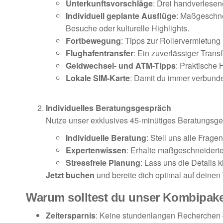
Unterkunftsvorschläge
: Drei handverlesen
Individuell geplante Ausflüge
: Maßgeschnei
Besuche oder kulturelle Highlights.
Fortbewegung
: Tipps zur Rollervermietung
Flughafentransfer
: Ein zuverlässiger Tran
Geldwechsel- und ATM-Tipps
: Praktische
Lokale SIM-Karte
: Damit du immer verbunde
Individuelles Beratungsgespräch
Nutze unser exklusives 45-minütiges Beratungsges
Individuelle Beratung
: Stell uns alle Frag
Expertenwissen
: Erhalte maßgeschneidert
Stressfreie Planung
: Lass uns die Details 
Jetzt buchen
und bereite dich optimal auf deinen
Warum solltest du unser Kombipak
Zeitersparnis
: Keine stundenlangen Recherchen –