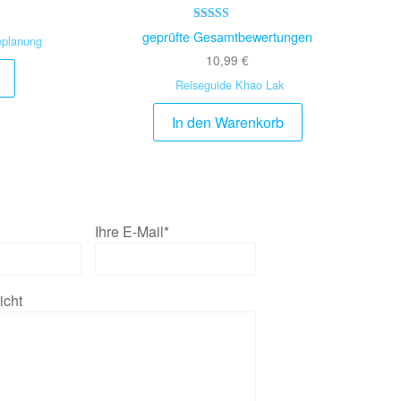
Bewertet mit
geprüfte Gesamtbewertungen
eplanung
5.00
von 5
10,99
€
Reiseguide Khao Lak
In den Warenkorb
Ihre E-Mail*
icht