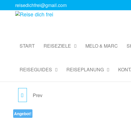
reisedichfrei@gmail.com
Reise
Digitale
Reiseguides
dich
& Reise
frei
Coaching
START
REISEZIELE
MELO & MARC
S
REISEGUIDES
REISEPLANUNG
KONT
Prev
KHAO LAK
REISEPLANUNG -
Angebot!
INDIVIDUELLES