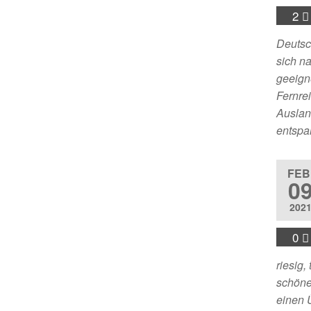
2
Deutsc
sich n
geeign
Fernre
Auslan
entspa
FEB
0
202
0
riesig,
schöne
einen 