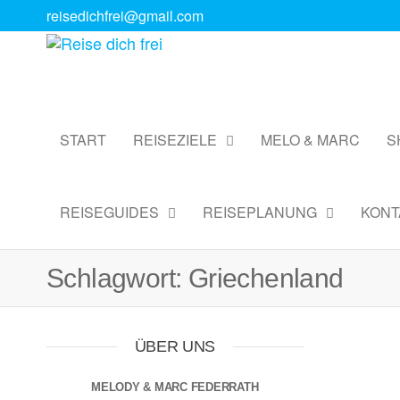
reisedichfrei@gmail.com
Reise
Digitale
Reiseguides
dich
& Reise
frei
Coaching
START
REISEZIELE
MELO & MARC
S
REISEGUIDES
REISEPLANUNG
KONT
Schlagwort:
Griechenland
ÜBER UNS
MELODY & MARC FEDERRATH