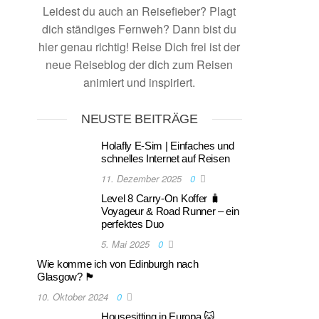
Leidest du auch an Reisefieber? Plagt
dich ständiges Fernweh? Dann bist du
hier genau richtig! Reise Dich frei ist der
neue Reiseblog der dich zum Reisen
animiert und inspiriert.
NEUSTE BEITRÄGE
Holafly E-Sim | Einfaches und
schnelles Internet auf Reisen
11. Dezember 2025
0
Level 8 Carry-On Koffer 🧳
Voyageur & Road Runner – ein
perfektes Duo
5. Mai 2025
0
Wie komme ich von Edinburgh nach
Glasgow? 🏴󠁧󠁢󠁳󠁣󠁴󠁿
10. Oktober 2024
0
Housesitting in Europa 🐱