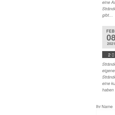
eine Au
Stränd
gibt…
FEB
0
202
2
Strände
eigene
Stränd
eine ku
haben
Ihr Name