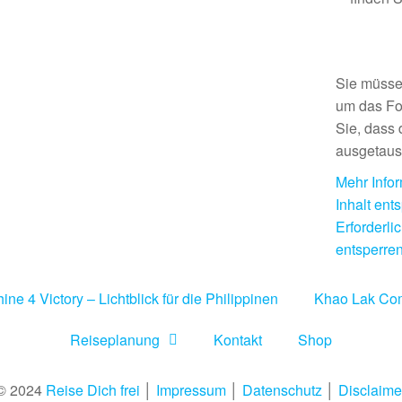
Sie müsse
um das Fo
Sie, dass 
ausgetaus
Mehr Info
Inhalt ent
Erforderli
entsperre
ine 4 Victory – Lichtblick für die Philippinen
Khao Lak Co
Reiseplanung
Kontakt
Shop
© 2024
Reise Dich frei
│
Impressum
│
Datenschutz
│
Disclaime