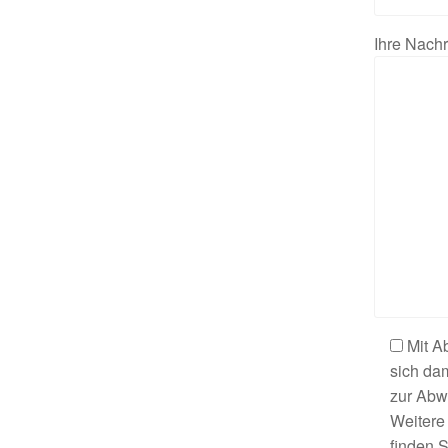
Ihre Nachr
Mit A
sich da
zur Abw
Weitere
finden S