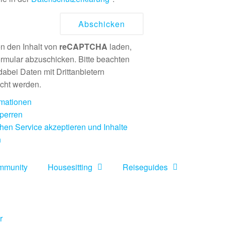
n den Inhalt von
reCAPTCHA
laden,
rmular abzuschicken. Bitte beachten
dabei Daten mit Drittanbietern
cht werden.
rmationen
sperren
chen Service akzeptieren und Inhalte
n
mmunity
Housesitting
Reiseguides
r