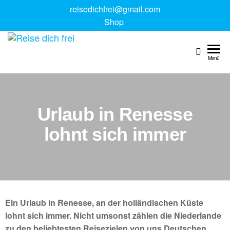
reisedichfrei@gmail.com
Shop
Reise
Digitale
Reiseguides
dich
Menü
& Reise
frei
Coaching
Urlaub in Renesse
lohnt sich immer
Ein Urlaub in Renesse, an der holländischen Küste
lohnt sich immer. Nicht umsonst zählen die Niederlande
zu den beliebtesten Reisezielen von uns Deutschen.